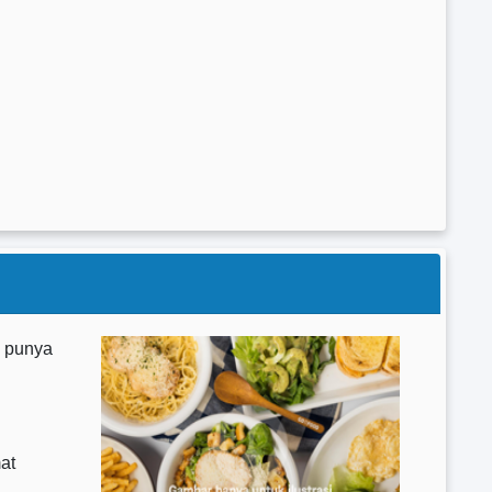
g punya
at