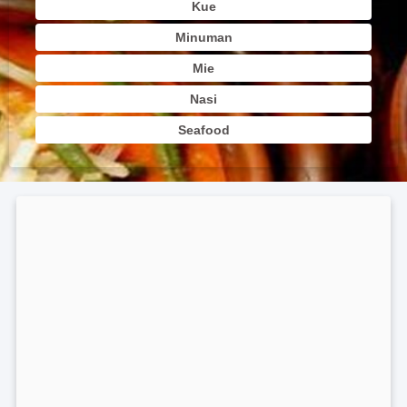
Kue
Minuman
Mie
Nasi
Seafood