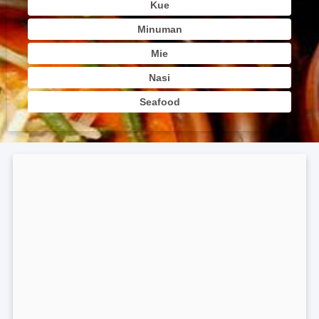
Kue
Minuman
Mie
Nasi
Seafood