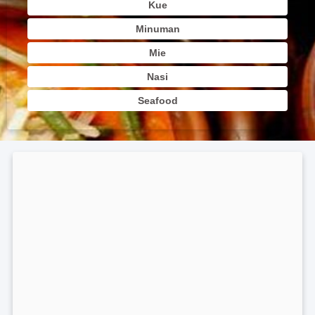
Kue
Minuman
Mie
Nasi
Seafood