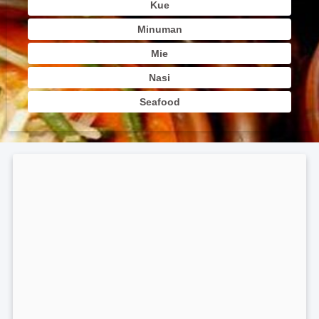
Kue
Minuman
Mie
Nasi
Seafood