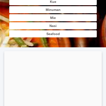
Kue
Minuman
Mie
Nasi
Seafood