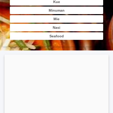
Kue
Minuman
Mie
Nasi
Seafood