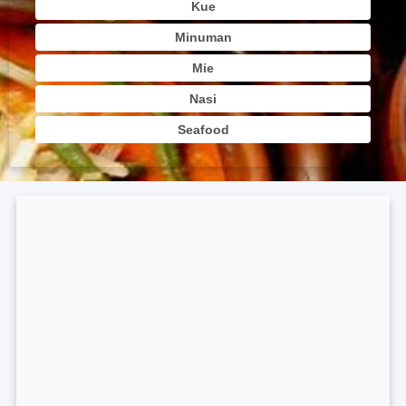
Kue
Minuman
Mie
Nasi
Seafood