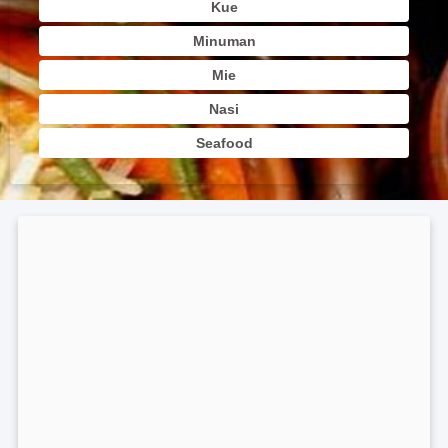
Kue
Minuman
Mie
Nasi
Seafood