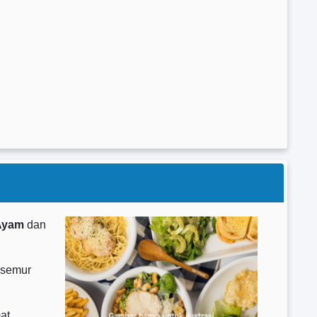
Ayam
dan
 semur
at