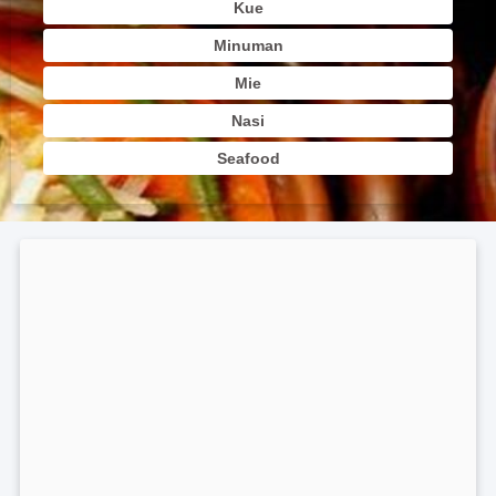
Kue
Minuman
Mie
Nasi
Seafood