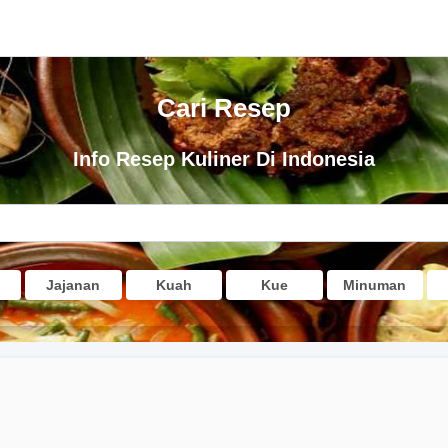
Cari Resep
Info Resep Kuliner Di Indonesia
Jajanan
Kuah
Kue
Minuman