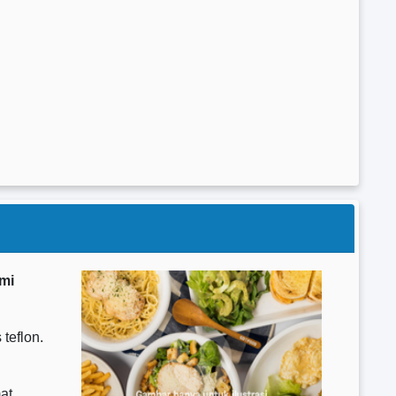
mi
teflon.
at