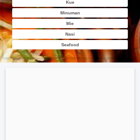
Kue
Minuman
Mie
Nasi
Seafood