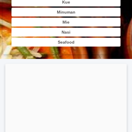
Kue
Minuman
Mie
Nasi
Seafood