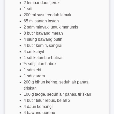
2 lembar daun jeruk
1 sdt
200 ml susu rendah lemak
65 ml santan instan
2 sdm minyak, untuk menumis
8 butir bawang merah
4 siung bawang putih
4 butir kemiri, sangrai
4 cm kunyit
1 sdt ketumbar butiran
¼ sdt jintan bubuk
1 sdm ebi
1 sdt garam
200 g bihun kering, seduh air panas,
tiriskan
100 g taoge, seduh air panas, tiriskan
4 butir telur rebus, belah 2
4 daun kemangi
4 bawang goreng