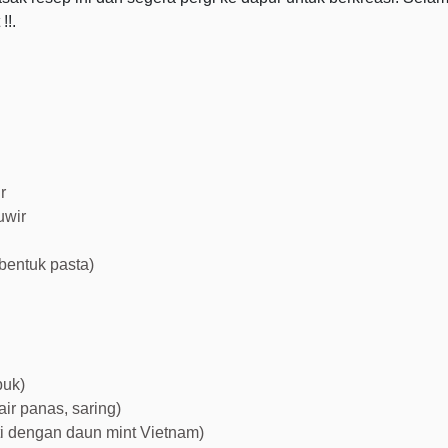
!!.
r
uwir
bentuk pasta)
buk)
r panas, saring)
ti dengan daun mint Vietnam)