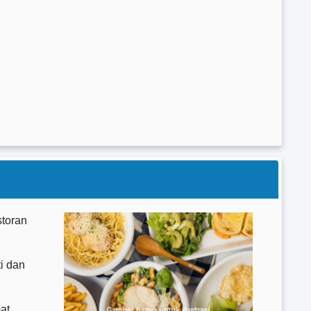
storan
i dan
at