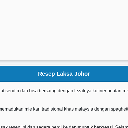
Resep Laksa Johor
buat sendiri dan bisa bersaing dengan lezatnya kuliner buatan re
emadukan mie kari tradisional khas malaysia dengan spaghett
 resep ini dan segera pergi ke dapur untuk berkreasi. Selam