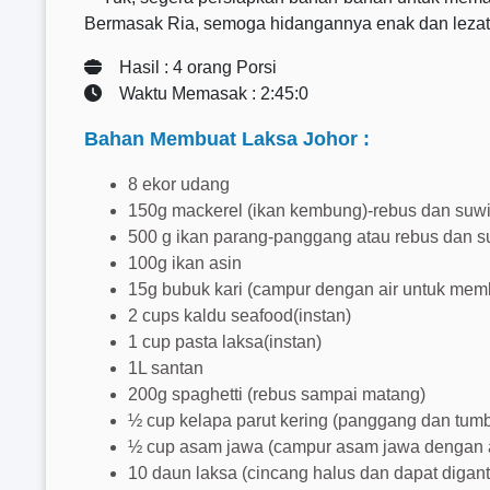
Bermasak Ria, semoga hidangannya enak dan lezat 
Hasil : 4 orang Porsi
Waktu Memasak : 2:45:0
Bahan Membuat Laksa Johor :
8 ekor udang
150g mackerel (ikan kembung)-rebus dan suwi
500 g ikan parang-panggang atau rebus dan s
100g ikan asin
15g bubuk kari (campur dengan air untuk mem
2 cups kaldu seafood(instan)
1 cup pasta laksa(instan)
1L santan
200g spaghetti (rebus sampai matang)
½ cup kelapa parut kering (panggang dan tum
½ cup asam jawa (campur asam jawa dengan ai
10 daun laksa (cincang halus dan dapat digan