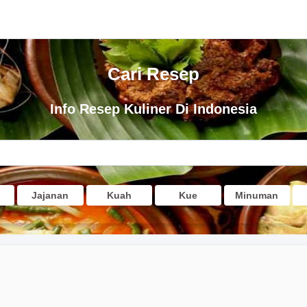
Cari Resep
Info Resep Kuliner Di Indonesia
Jajanan
Kuah
Kue
Minuman