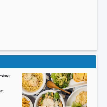
estoran
at