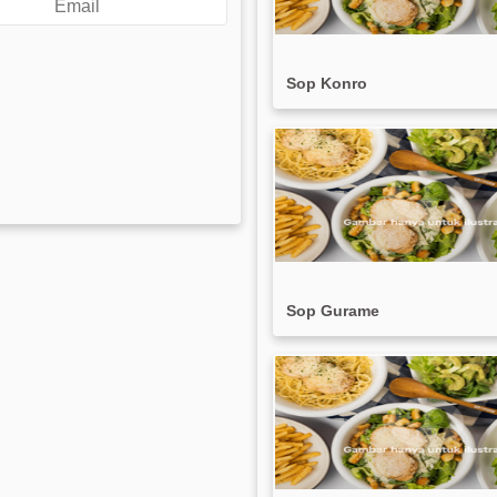
Sop Konro
Sop Gurame