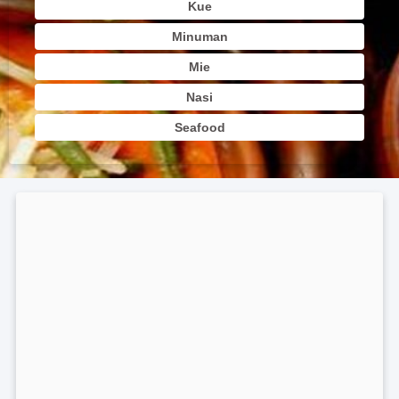
Kue
Minuman
Mie
Nasi
Seafood